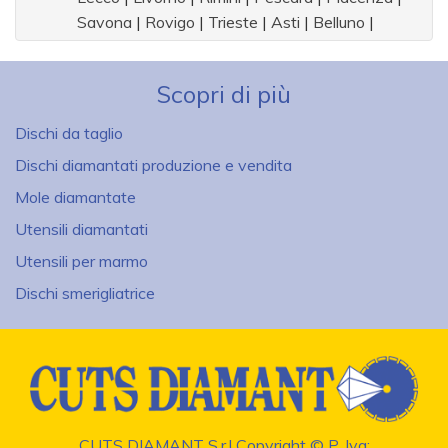
Savona
|
Rovigo
|
Trieste
|
Asti
|
Belluno
|
Aosta
|
Scopri di più
Dischi da taglio
Dischi diamantati produzione e vendita
Mole diamantate
Utensili diamantati
Utensili per marmo
Dischi smerigliatrice
CUTS DIAMANT S.r.l Copyright © P. Iva: