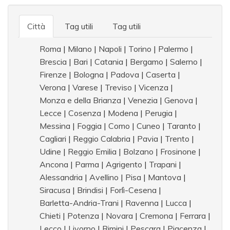
Città
Tag utili
Tag utili
Roma
|
Milano
|
Napoli
|
Torino
|
Palermo
|
Brescia
|
Bari
|
Catania
|
Bergamo
|
Salerno
|
Firenze
|
Bologna
|
Padova
|
Caserta
|
Verona
|
Varese
|
Treviso
|
Vicenza
|
Monza e della Brianza
|
Venezia
|
Genova
|
Lecce
|
Cosenza
|
Modena
|
Perugia
|
Messina
|
Foggia
|
Como
|
Cuneo
|
Taranto
|
Cagliari
|
Reggio Calabria
|
Pavia
|
Trento
|
Udine
|
Reggio Emilia
|
Bolzano
|
Frosinone
|
Ancona
|
Parma
|
Agrigento
|
Trapani
|
Alessandria
|
Avellino
|
Pisa
|
Mantova
|
Siracusa
|
Brindisi
|
Forlì-Cesena
|
Barletta-Andria-Trani
|
Ravenna
|
Lucca
|
Chieti
|
Potenza
|
Novara
|
Cremona
|
Ferrara
|
Lecco
|
Livorno
|
Rimini
|
Pescara
|
Piacenza
|