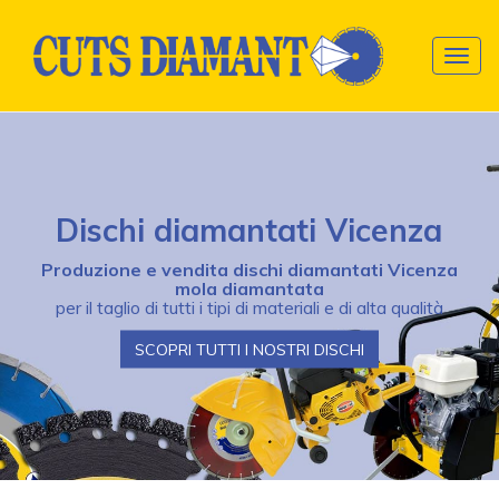
Togg
navig
Collassa/Espandi
Dischi diamantati Vicenza
Produzione e vendita dischi diamantati Vicenza
mola diamantata
per il taglio di tutti i tipi di materiali e di alta qualità
SCOPRI TUTTI I NOSTRI DISCHI