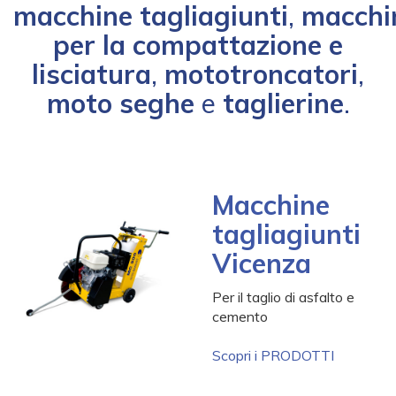
macchine tagliagiunti
,
macchi
per la compattazione e
lisciatura
,
mototroncatori
,
moto seghe
e
taglierine
.
Macchine
-
tagliagiunti
-
Vicenza
-
-
Per il taglio di asfalto e
-
cemento
-
Scopri i PRODOTTI