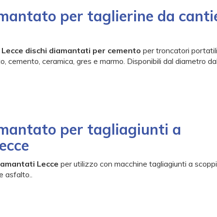
mantato per taglierine da canti
i Lecce dischi diamantati per cemento
per troncatori portatil
to, cemento, ceramica, gres e marmo. Disponibili dal diametro da
mantato per tagliagiunti a
ecce
diamantati Lecce
per utilizzo con macchine tagliagiunti a scopp
e asfalto..