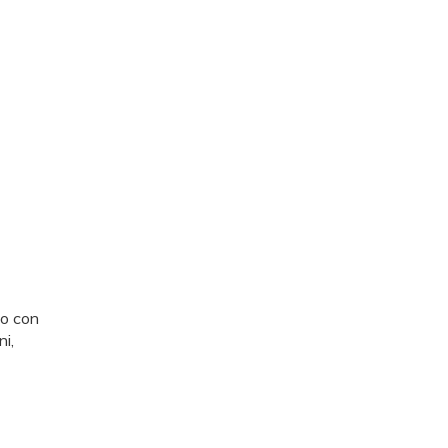
zo con
ni,