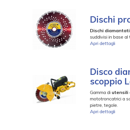
Dischi pr
Dischi diamantati
suddivisi in base al
Apri dettagli
Disco dia
scoppio L
Gamma di
utensil
mototroncatrici a sc
pietre, tegole.
Apri dettagli