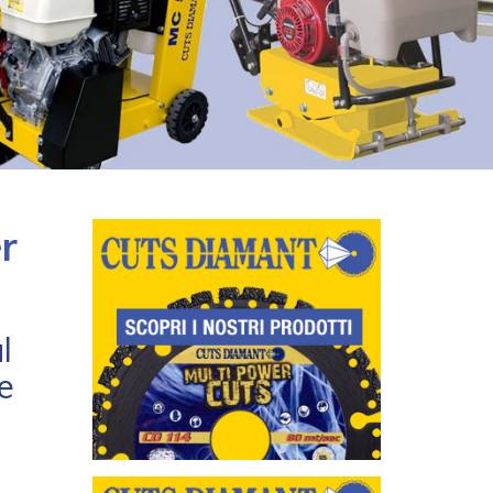
r
l
e
e