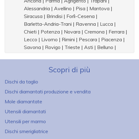
Ancona
|
Parma
|
Agrigento
|
Trapani
|
Alessandria
|
Avellino
|
Pisa
|
Mantova
|
Siracusa
|
Brindisi
|
Forlì-Cesena
|
Barletta-Andria-Trani
|
Ravenna
|
Lucca
|
Chieti
|
Potenza
|
Novara
|
Cremona
|
Ferrara
|
Lecco
|
Livorno
|
Rimini
|
Pescara
|
Piacenza
|
Savona
|
Rovigo
|
Trieste
|
Asti
|
Belluno
|
Aosta
|
Scopri di più
Dischi da taglio
Dischi diamantati produzione e vendita
Mole diamantate
Utensili diamantati
Utensili per marmo
Dischi smerigliatrice