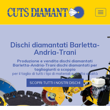
Togg
navig
Collassa/Espandi
Dischi diamantati Barletta-
Andria-Trani
Produzione e vendita dischi diamantati
Barletta-Andria-Trani dischi diamantati per
tagliagiunti a scoppio
per il taglio di tutti i tipi di materiali e di alta qualità
SCOPRI TUTTI I NOSTRI DISCHI