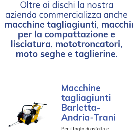
Oltre ai dischi la nostra
azienda commercializza anche
macchine tagliagiunti
,
macchi
per la compattazione e
lisciatura
,
mototroncatori
,
moto seghe
e
taglierine
.
Macchine
tagliagiunti
-
Barletta-
-
-
Andria-Trani
-
-
Per il taglio di asfalto e
-